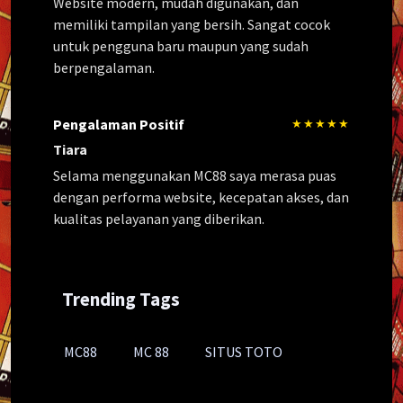
Website modern, mudah digunakan, dan
memiliki tampilan yang bersih. Sangat cocok
untuk pengguna baru maupun yang sudah
berpengalaman.
Pengalaman Positif
★★★★★
Tiara
Selama menggunakan MC88 saya merasa puas
dengan performa website, kecepatan akses, dan
kualitas pelayanan yang diberikan.
Trending Tags
MC88
MC 88
SITUS TOTO