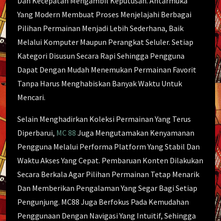
Dan Kecepatan Mengambil Keputusan. Antarmuka
Yang Modern Membuat Proses Menjelajahi Berbagai
Pilihan Permainan Menjadi Lebih Sederhana, Baik
Melalui Komputer Maupun Perangkat Seluler. Setiap
Kategori Disusun Secara Rapi Sehingga Pengguna
Dapat Dengan Mudah Menemukan Permainan Favorit
Tanpa Harus Menghabiskan Banyak Waktu Untuk
Mencari.
Selain Menghadirkan Koleksi Permainan Yang Terus
Diperbarui,
MC 88
Juga Mengutamakan Kenyamanan
Pengguna Melalui Performa Platform Yang Stabil Dan
Waktu Akses Yang Cepat. Pembaruan Konten Dilakukan
Secara Berkala Agar Pilihan Permainan Tetap Menarik
Dan Memberikan Pengalaman Yang Segar Bagi Setiap
Pengunjung. MC88 Juga Berfokus Pada Kemudahan
Penggunaan Dengan Navigasi Yang Intuitif, Sehingga