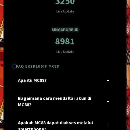
3250
Live Update
SINGAPORE 4D
8981
Live Update
FAQ EKSKLUSIF MC88
Apa itu MC88?
Bagaimana cara mendaftar akun di
MC88?
Apakah MC88 dapat diakses melalui
smartphone?