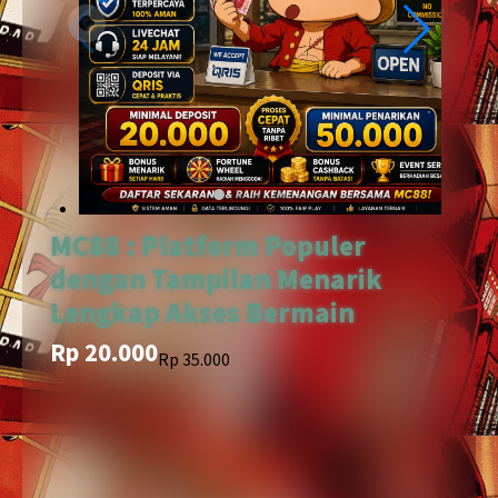
MC88 : Platform Populer
dengan Tampilan Menarik
Lengkap Akses Bermain
Rp 20.000
Translation
Translation
Rp 35.000
missing:
missing:
en.products.general.regular_price
en.products.general.sale_price