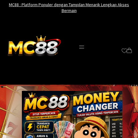
MC88 : Platform Populer dengan Tampilan Menarik Lengkap Akses
Bermain